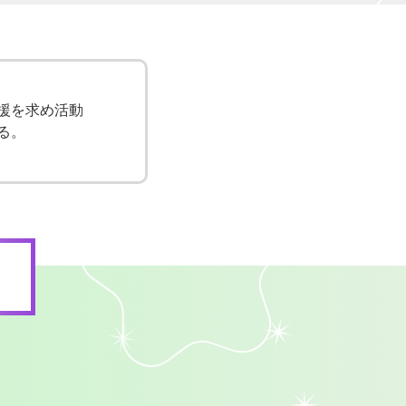
援を求め活動
る。